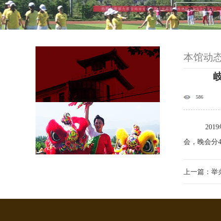
本馆动
586
201
会，晚会分4
上一篇：举