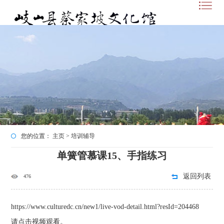
您的位置：
主页
>
培训辅导
单簧管慕课15、手指练习
返回列表
476
https://www.culturedc.cn/new1/live-vod-detail.html?resId=204468
请点击视频观看。