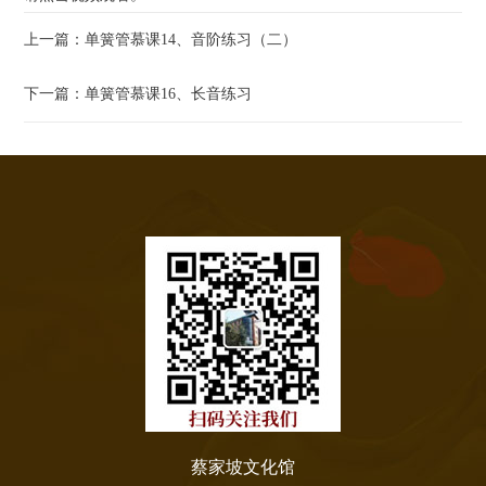
上一篇：单簧管慕课14、音阶练习（二）
下一篇：单簧管慕课16、长音练习
蔡家坡文化馆